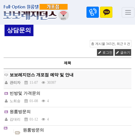
상담문의
총 게시물 343건, 최근 0 건
로그인
글쓰기
제목
보보레지던스 개포점 예약 및 안내
관리자
11-07
30397
빈방및 가격문의
노희송
01-08
4
원룸방문의
김대리
01-12
4
원룸방문의