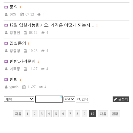
문의
1
현재
07-13
4
12일 입실가능한가요. 가격은 어떻게 되는지…
1
정홍현
08-12
4
입실문의
1
정종명
10-28
4
빈방,가격문의
1
이폭풍
11-27
4
빈방
1
yjmdb
11-27
4
검색
글쓰기
처음
1
2
3
4
5
6
7
8
9
10
다음
맨끝